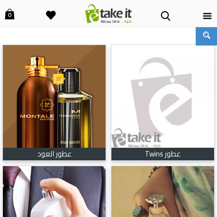
0
عطور Twins
عطور العود