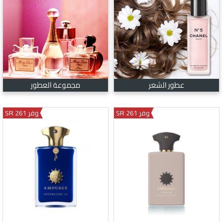
عطور الشعر
مجموعة العطور
وفر 261 SR
وفر 261 SR