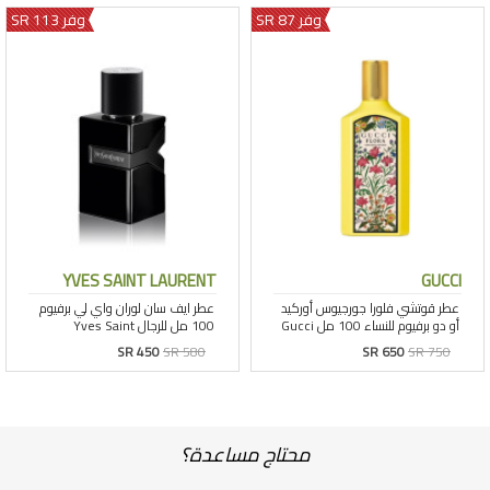
وفر 87 SR
وفر 113 SR
YVES SAINT LAURENT
GUCCI
SR 450
SR 580
SR 650
SR 750
محتاج مساعدة؟