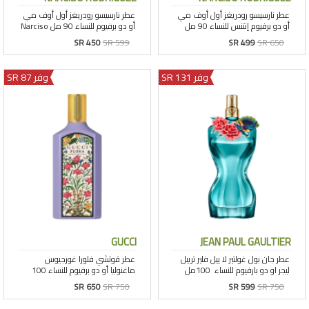
SR 450
SR 599
SR 499
SR 650
وفر 131 SR
وفر 87 SR
GUCCI
JEAN PAUL GAULTIER
SR 650
SR 750
SR 599
SR 750