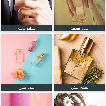
عطور نسائية
عطور رجالية
عطور النيش
عطور ميني