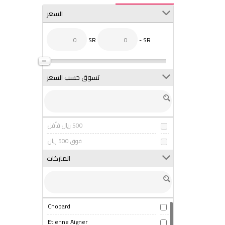
السعر
SR
- SR
تسوق حسب السعر
500 ريال فأقل
فوق 500 ريال
الماركات
Chopard
Etienne Aigner