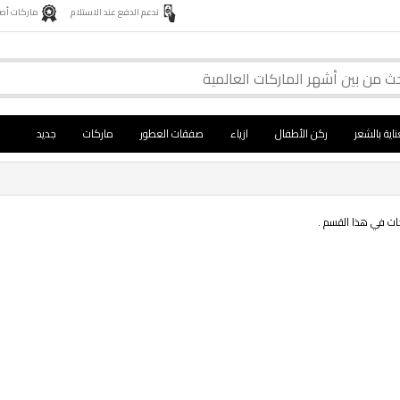
ندعم الدفع عند الاستلام
ماركات أصلية 
ناية بالشعر
ركن الأطفال
ازياء
صفقات العطور
ماركات
جديد
جات في هذا القسم .