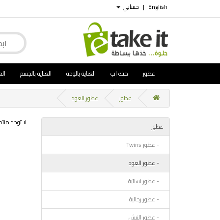
English
|
حسابي
عطور
ميك اب
العناية بالوجة
العناية بالجسم
الع
عطور
عطور العود
لا توجد منت
عطور
- عطور Twins
- عطور العود
- عطور نسائية
- عطور رجالية
- عطور النيش