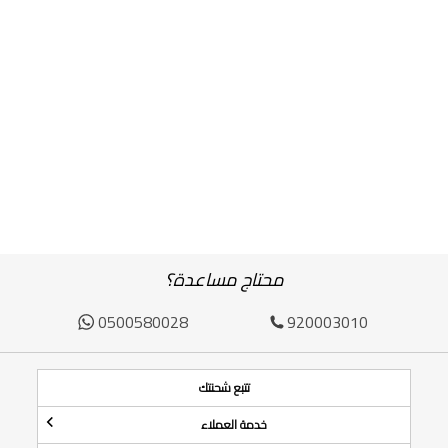
محتاج مساعدة؟
0500580028
920003010
تتبع شحنتك
خدمة العملاء