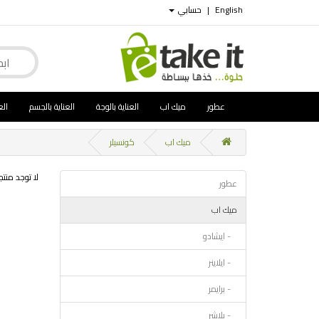
English
|
حسابي
عطور
ميك اب
العناية بالوجة
العناية بالجسم
الع
ميك اب
كونسيلر
لا توجد منت
عطور
ميك اب
- ايشادو
- ايلاينر
- برايمر
- بلاشر