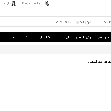
ندعم الدفع عند الاستلام
ماركات أصلية 
ناية بالشعر
ركن الأطفال
ازياء
صفقات العطور
ماركات
جديد
جات في هذا القسم .