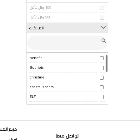
100 ريال فأقل
500 ريال فأقل
الماركات
benefit
Bourjois
christine
coastal scents
ELF
Flormar
Maybelline
MORPHE
مركز المس
تواصل معنا
nars
اتصل بنا