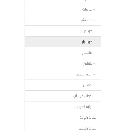
- عدسات
- فونديشن
- كونتور
- كونسيلر
- ماسكارا
- هايلايتر
- احمر الشفاة
- رموش
- ادوات ميك اب
- لوازم الحواجب
العناية بالوجة
العناية بالجسم