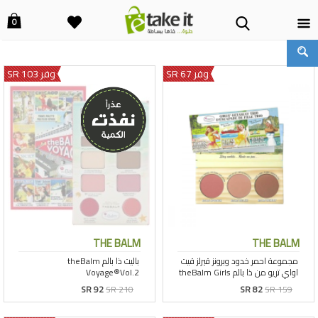
0
وفر 67 SR
وفر 103 SR
THE BALM
THE BALM
SR 92
SR 210
SR 82
SR 159