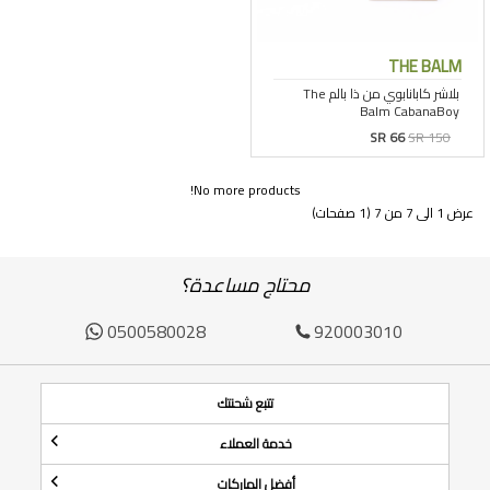
THE BALM
SR 66
SR 150
No more products!
عرض 1 الى 7 من 7 (1 صفحات)
محتاج مساعدة؟
0500580028
920003010
تتبع شحنتك
خدمة العملاء
أفضل الماركات