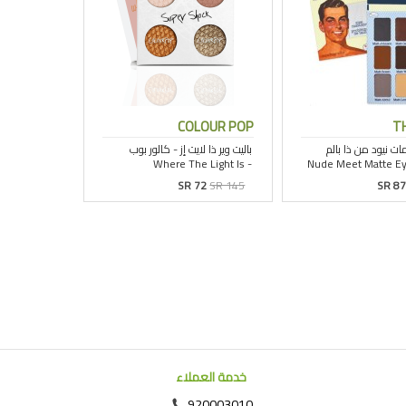
COLOUR POP
T
SR 72
SR 145
SR 87
خدمة العملاء
920003010