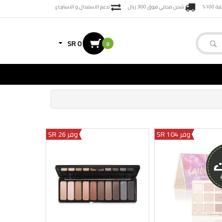
100%
شحن مجاني فوق 300 ريال
ندعم الاستبدال و الاسترجاع
SR 0
0
وفر 104 SR
وفر 26 SR