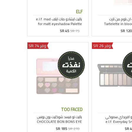
ELF
SR 45
SR 75
SR 120
وفر 26 SR
وفر 74 SR
TOO FACED
SR 185
SR 270
SR 