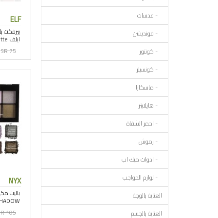
- عدسات
ELF
- فونديشن
SR 75
- كونتور
- كونسيلر
- ماسكارا
- هايلايتر
- احمر الشفاة
- رموش
- ادوات ميك اب
- لوازم الحواجب
NYX
العناية بالوجة
R 105
العناية بالجسم