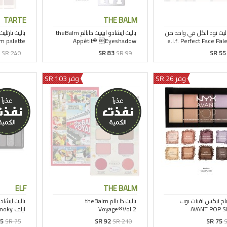
TARTE
THE BALM
SR 240
SR 83
SR 99
SR 55
وفر 26 SR
وفر 103 SR
ELF
THE BALM
45
SR 75
SR 92
SR 210
SR 75
S