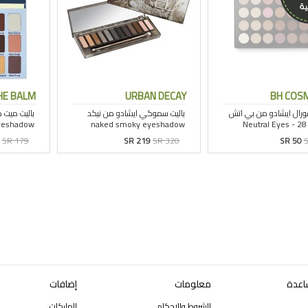
HE BALM
URBAN DECAY
BH COS
SR 179
SR 219
SR 320
SR 50
S
اعدة
معلومات
إضافات
الشروط والاحكام
الماركات