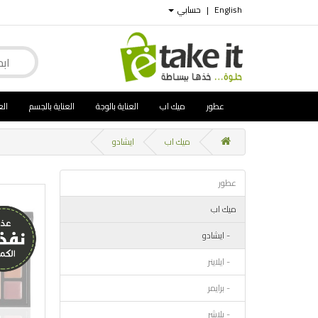
English
|
حسابي
عطور
ميك اب
العناية بالوجة
العناية بالجسم
الع
ميك اب
ايشادو
عطور
ميك اب
- ايشادو
- ايلاينر
- برايمر
- بلاشر