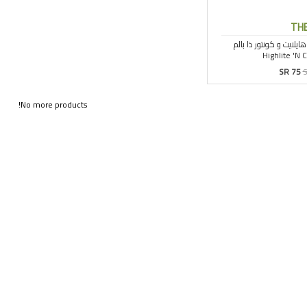
TH
SR 75
S
No more products!