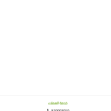
1
خدمة العملاء
920003010