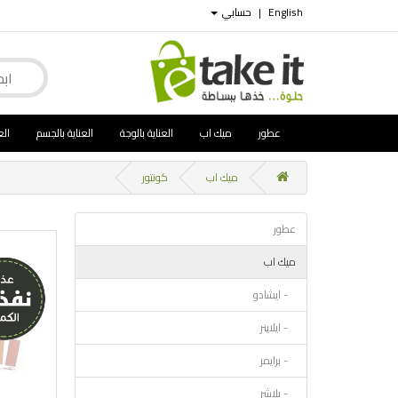
English
|
حسابي
عطور
ميك اب
العناية بالوجة
العناية بالجسم
الع
ميك اب
كونتور
عطور
ميك اب
- ايشادو
- ايلاينر
- برايمر
- بلاشر