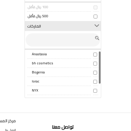
100 ريال فأقل
500 ريال فأقل
الماركات
Anastasia
bh cosmetics
Bogenia
lorac
NYX
sheglam
The Balm
مركز المس
تواصل معنا
اتصل بنا