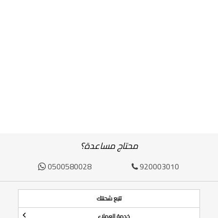
محتاج مساعدة؟
0500580028
920003010
تتبع شحنتك
خدمة العملاء