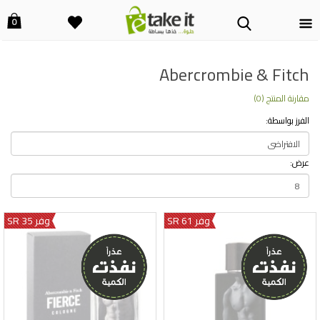
0
Abercrombie & Fitch
مقارنة المنتج (0)
الفرز بواسطة:
عرض:
وفر 61 SR
وفر 35 SR