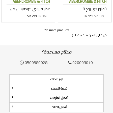
ABERCROMBIE & FITCH
ABERCROMBIE & FITCH
8فلور دي روج 8
عطر فيرسي كودفينس من
SR 299
SR 369
SR 119
SR 379
No more products!
عرض 1 الى 4 من 4 (1 صفحات)
محتاج مساعدة؟
0500580028
920003010
تتبع شحنتك
خدمة العملاء
أفضل الماركات
أفضل الفئات