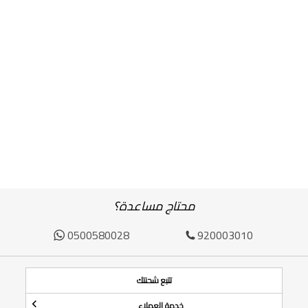
محتاج مساعدة؟
0500580028
920003010
تتبع شحنتك
خدمة العملاء