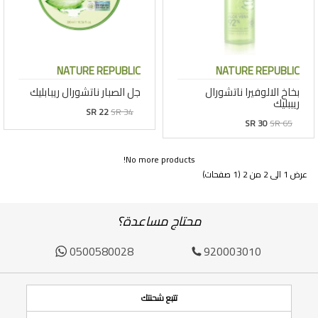
NATURE REPUBLIC
NATURE REPUBLIC
بخاخ الالوفيرا ناتشورال
جل الصبار ناتشورال ريبابليك
ريببليك
SR 22
SR 34
SR 30
SR 65
No more products!
عرض 1 الى 2 من 2 (1 صفحات)
محتاج مساعدة؟
0500580028
920003010
تتبع شحنتك