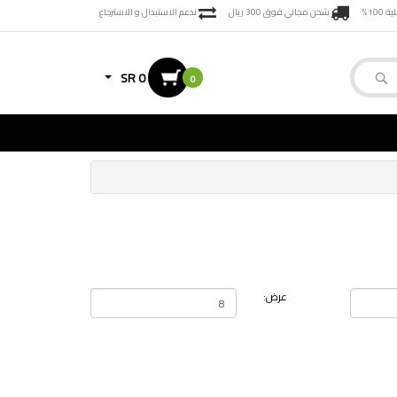
100%
شحن مجاني فوق 300 ريال
ندعم الاستبدال و الاسترجاع
SR 0
0
عرض: