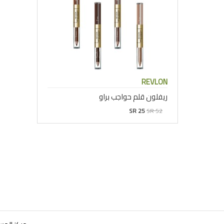
REVLON
ريفلون قلم حواجب براو
SR 25
SR 52