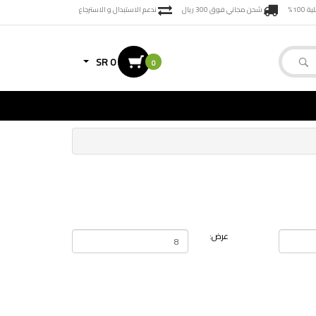
100%
شحن مجاني فوق 300 ريال
ندعم الاستبدال و الاسترجاع
SR 0
0
عرض: