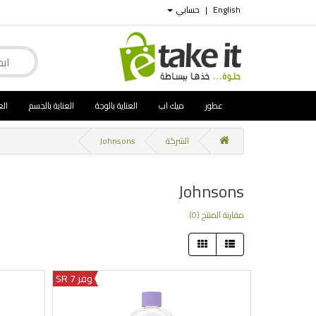
English
|
حسابي
عطور
ميك اب
العناية بالوجة
العناية بالجسم
الع
الشركة
Johnsons
Johnsons
مقارنة المنتج (0)
وفر 7 SR