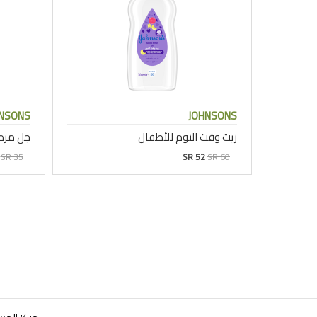
NSONS
JOHNSONS
زيت وقت النوم للأطفال
جل مرط
SR 35
SR 52
SR 60