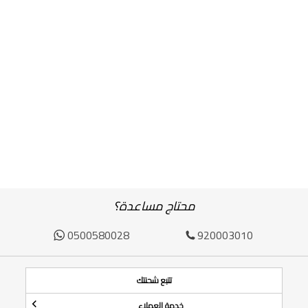
محتاج مساعدة؟
0500580028
920003010
تتبع شحنتك
خدمة العملاء