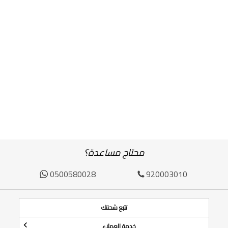
محتاج مساعدة؟
0500580028
920003010
تتبع شحنتك
خدمة العملاء