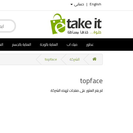
English
|
حسابي
عطور
ميك اب
العناية بالوجة
العناية بالجسم
الع
الشركة
topface
topface
لم يتم العثور على منتجات لهذه الشركة.