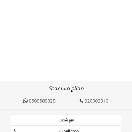
محتاج مساعدة؟
0500580028
920003010
تتبع شحنتك
خدمة العملاء