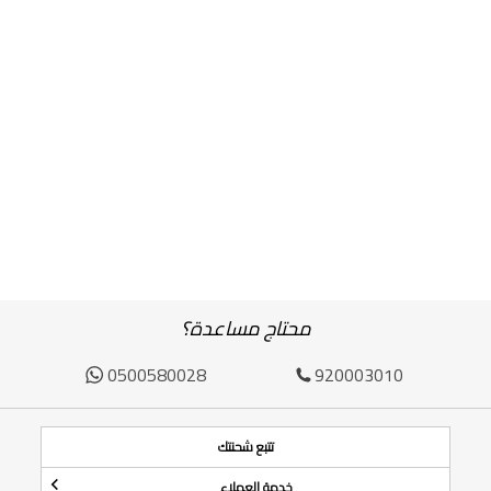
محتاج مساعدة؟
0500580028
920003010
تتبع شحنتك
خدمة العملاء