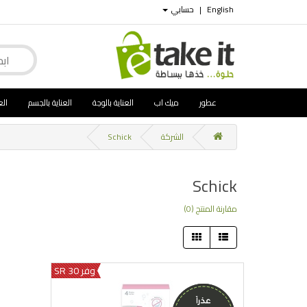
English
|
حسابي
عطور
ميك اب
العناية بالوجة
العناية بالجسم
الع
الشركة
Schick
Schick
مقارنة المنتج (0)
وفر 30 SR