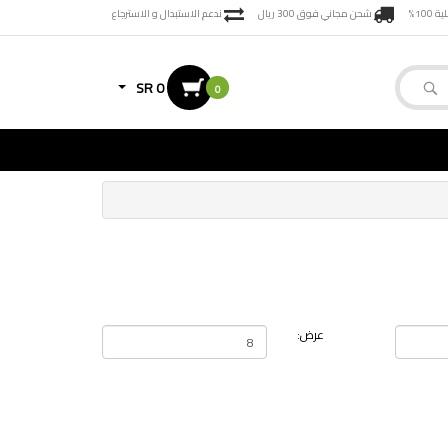
100%
شحن مجاني فوق 300 ريال
ندعم الاستبدال و الاسترجاع
SR 0
0
عرض: