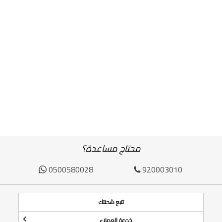
محتاج مساعدة؟
0500580028
920003010
تتبع شحنتك
خدمة العملاء