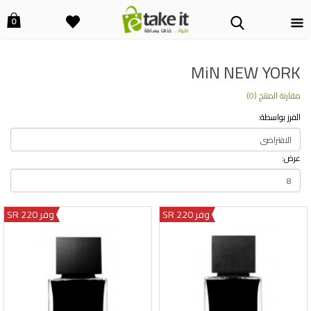
0
MiN NEW YORK
مقارنة المنتج (0)
الفرز بواسطة:
عرض:
وفر 220 SR
وفر 220 SR