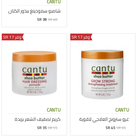
CANTU
شامبو سموذينغ ببذور الكتان
SR 38
SR 48
وفر 17 SR
وفر 17 SR
CANTU
CANTU
غرو سترونج العلاجي لتقوية
كريم تصفيف الشعر بزبدة
SR 35
SR 55
SR 45
SR 65