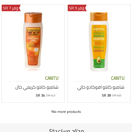
وفر 9 SR
وفر 7 SR
CANTU
CANTU
شامبو كانتو افوكادو خالي
شامبو كانتو كريمي خال
SR 34
SR 42
SR 38
SR 48
No more products!
محتاج مساعدة؟