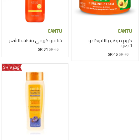
CANTU
CANTU
كريم مرطب بالافوكادو
شامبو كريمي منظف للشعر
لتجعيد
SR 31
SR 45
SR 45
SR 70
وفر 9 SR