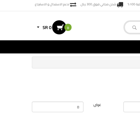
100%
شحن مجاني فوق 300 ريال
ندعم الاستبدال و الاسترجاع
SR 0
0
عرض: