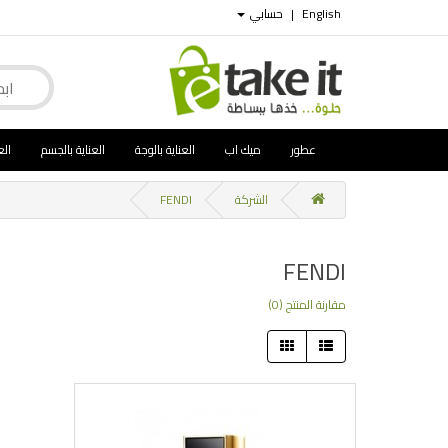
English
|
حسابي
عطور
ميك اب
العناية بالوجة
العناية بالجسم
الع
الشركة
FENDI
FENDI
مقارنة المنتج (0)