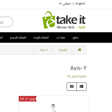
English
|
حسابي
عطور
ميك اب
العناية بالوجة
العناية بالجسم
الع
الشركة
Axis-Y
Axis-Y
مقارنة المنتج (0)
وفر 21 SR