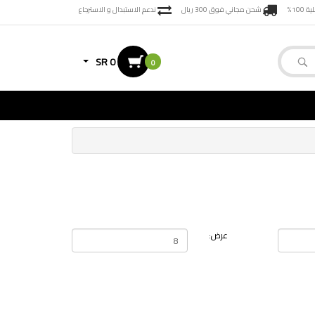
100%
شحن مجاني فوق 300 ريال
ندعم الاستبدال و الاسترجاع
SR 0
0
عرض: