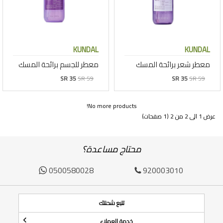
KUNDAL
KUNDAL
معطر شعر برائحة المسك
معطر للجسم برائحة المسك
SR 35
SR 59
SR 35
SR 59
No more products!
عرض 1 الى 2 من 2 (1 صفحات)
محتاج مساعدة؟
0500580028
920003010
تتبع شحنتك
خدمة العملاء