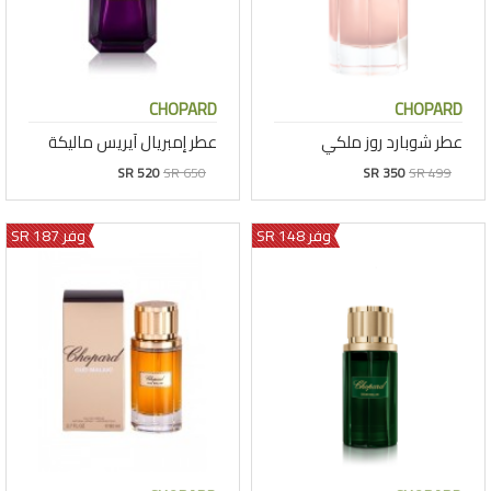
CHOPARD
CHOPARD
عطر شوبارد روز ملكي
عطر إمبريال آيريس ماليكة
SR 520
SR 650
SR 350
SR 499
وفر 148 SR
وفر 187 SR