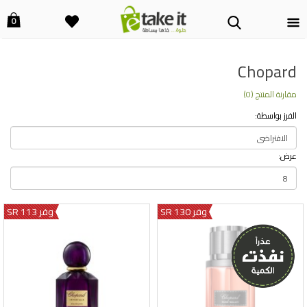
0
Chopard
مقارنة المنتج (0)
الفرز بواسطة:
عرض:
وفر 130 SR
وفر 113 SR