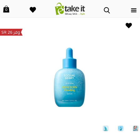
0
وفر 26 SR