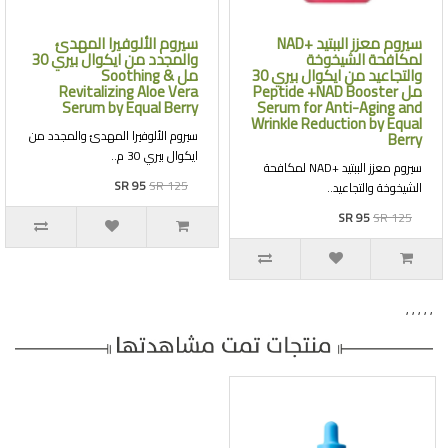
سيروم معزز الببتيد +NAD
سيروم الألوفيرا المهدئ
لمكافحة الشيخوخة
والمجدد من ايكوال بيري 30
والتجاعيد من ايكوال بيري 30
مل Soothing &
مل Peptide +NAD Booster
Revitalizing Aloe Vera
Serum by Equal Berry
Serum for Anti-Aging and
Wrinkle Reduction by Equal
سيروم الألوفيرا المهدئ والمجدد من
Berry
ايكوال بيري 30 م..
سيروم معزز الببتيد +NAD لمكافحة
SR 95
SR 125
الشيخوخة والتجاعيد..
SR 95
SR 125
,
,
,
,
,