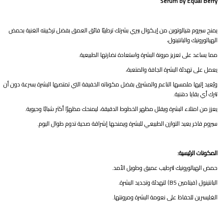
Serum by Equal Berry
يمنح سيروم هيالوتوين من إيـكوال بيري بشرتك ترطيبًا فائق العمق بفضل تركيبته الغنية بحمض
الهيالورونيك والبانتينول،
مما يساعد على تعزيز مرونة البشرة واستعادة نضارتها الطبيعية.
يعمل على تهدئة البشرة الجافة والمتعبة،
ويُعيد إليها ملمسها الناعم والمشرق بفضل مكوناته الخفيفة التي تمتصها البشرة بسرعة دون أن
تترك أي بقايا دهنية.
يعزز من امتلاء البشرة ويقلل مظهر الخطوط الدقيقة، ليمنحك مظهرًا أكثر شبابًا وحيوية.
سيروم فاخر يعيد التوازن الطبيعي للبشرة ويمنحها إشراقة صحية تدوم طوال اليوم.
المكونات الرئيسية:
حمض الهيالورونيك لترطيب عميق وطويل الأمد.
البانتينول (فيتامين B5) لتهدئة وتجديد البشرة.
الغليسرين للحفاظ على نعومة البشرة ومرونتها.