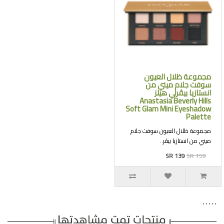
مجموعة ظلال العيون
سوفت جلام ميني من
انستازيا بيڤرلي هيلز
Anastasia Beverly Hills
Soft Glam Mini Eyeshadow
Palette
مجموعة ظلال العيون سوفت جلام
ميني من انستازيا بيڤر..
SR 139
SR 159
,
,
,
,
,