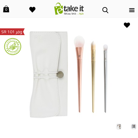
0
وفر 101 SR