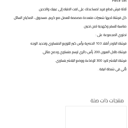
Piece Set
ثلاثة فرش قطع فريد لمساعدتك على لفت الانتباه إلى عينيك والخدين.
كل فرشاة لديها شعيرات متعددة مصممة للعمل مع كريم، مسحوق ، المكياج السائل
مناسبة للسفر وكهدية لمن تحبين
تحتوي المجموعة على :
فرشاة الباودر آنقلد 103 الحصرية برأس كبير للتوزيع المتساوي وتحديد الوجه
فرشاة ظلال العيون 200 رأس دائري لرسم متساوي ودمج مثالي
فرشاة البلاشر تابرد 300 للإضاءة ووضع البلاشر بتساوي.
تأتي في شنطة انيقة .
منتجات ذات صلة