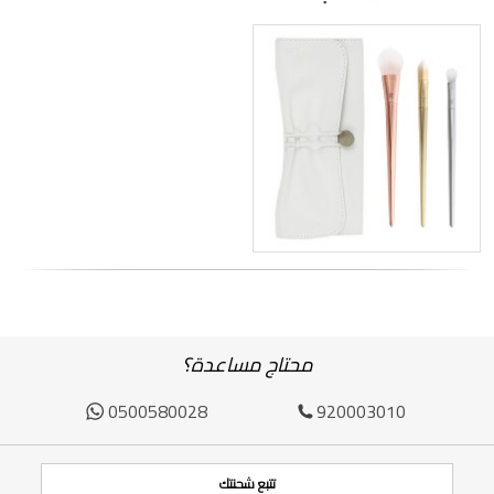
محتاج مساعدة؟
0500580028
920003010
تتبع شحنتك