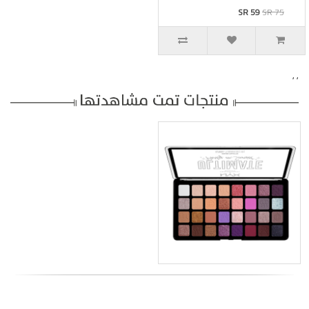
SR 59
SR 75
,
,