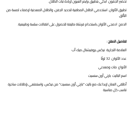
تحضير الجفون: ابدئي بتطبيق برايمر العيون لزيادة ثبات الظلال.​
تطبيق الألوان: استخدمي الظلال المطفية لتحديد الجفن، والظلال المعدنية لإضفاء لمسة من
التألق.​
الدمج: ادمجي الألوان باستخدام فرشاة نظيفة للحصول على انتقالات سلسة وطبيعية.​
تفاصيل المنتج :
العلامة التجارية: نيكس بروفيشنال ميك أب
عدد الألوان: 32 لونًا​
الأنواع: مات ومعدني​
اسم الباليت: بارتي أون سنسيت​
أطلقي العنان لإبداعك مع باليت "بارتي أون سنسيت" من نيكس، واستمتعي بإطلالات ساحرة
تناسب كل مناسبة