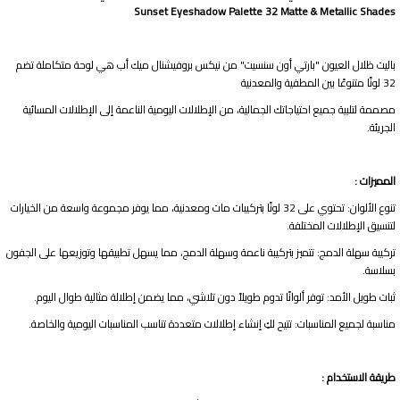
Sunset Eyeshadow Palette 32 Matte & Metallic Shades
باليت ظلال العيون "بارتي أون سنسيت" من نيكس بروفيشنال ميك أب هي لوحة متكاملة تضم
32 لونًا متنوعًا بين المطفية والمعدنية
مصممة لتلبية جميع احتياجاتك الجمالية، من الإطلالات اليومية الناعمة إلى الإطلالات المسائية
الجريئة.​
المميزات :
تنوع الألوان: تحتوي على 32 لونًا بتركيبات مات ومعدنية، مما يوفر مجموعة واسعة من الخيارات
لتنسيق الإطلالات المختلفة.​
تركيبة سهلة الدمج: تتميز بتركيبة ناعمة وسهلة الدمج، مما يسهل تطبيقها وتوزيعها على الجفون
بسلاسة.​
ثبات طويل الأمد: توفر ألوانًا تدوم طويلاً دون تلاشي، مما يضمن إطلالة مثالية طوال اليوم.​
مناسبة لجميع المناسبات: تتيح لكِ إنشاء إطلالات متعددة تناسب المناسبات اليومية والخاصة.​
طريقة الاستخدام :