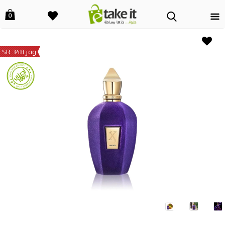
0
وفر 348 SR