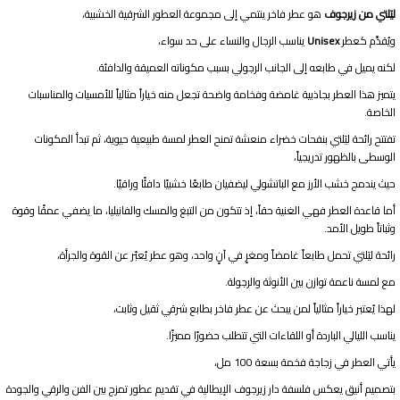
ليَلتي من زيرجوف
هو عطر فاخر ينتمي إلى مجموعة العطور الشرقية الخشبية،
ويُقدَّم كعطر
Unisex
يناسب الرجال والنساء على حد سواء،
لكنه يميل في طابعه إلى الجانب الرجولي بسبب مكوناته العميقة والدافئة.
يتميز هذا العطر بجاذبية غامضة وفخامة واضحة تجعل منه خياراً مثالياً للأمسيات والمناسبات
الخاصة.
تفتتح رائحة ليَلتي بنفحات خضراء منعشة تمنح العطر لمسة طبيعية حيوية، ثم تبدأ المكونات
الوسطى بالظهور تدريجياً،
حيث يندمج خشب الأرز مع الباتشولي ليضفيان طابعًا خشبيًا دافئًا وراقيًا.
أما قاعدة العطر فهي الغنية حقاً، إذ تتكون من التبغ والمسك والفانيليا، ما يضفي عمقًا وقوة
وثباتاً طويل الأمد.
رائحة ليَلتي تحمل طابعاً غامضاً ومغرٍ في آنٍ واحد، وهو عطر يُعبّر عن القوة والجرأة،
مع لمسة ناعمة توازن بين الأنوثة والرجولة.
لهذا يُعتبر خياراً مثالياً لمن يبحث عن عطر فاخر بطابع شرقي ثقيل وثابت،
يناسب الليالي الباردة أو اللقاءات التي تتطلب حضورًا مميزًا.
يأتي العطر في زجاجة فخمة بسعة 100 مل،
بتصميم أنيق يعكس فلسفة دار زيرجوف الإيطالية في تقديم عطور تمزج بين الفن والرقي والجودة