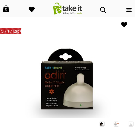
0
وفر 17 SR