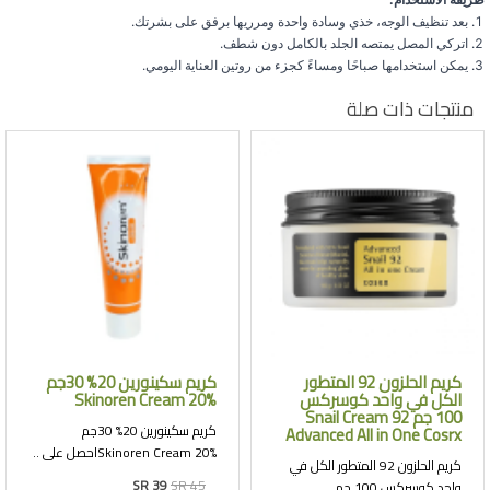
بعد تنظيف الوجه، خذي وسادة واحدة ومرريها برفق على بشرتك.
اتركي المصل يمتصه الجلد بالكامل دون شطف.
يمكن استخدامها صباحًا ومساءً كجزء من روتين العناية اليومي.
منتجات ذات صلة
كريم الحلزون 92 المتطور
كريم سكينورين 20% 30جم
الكل في واحد كوسركس
Skinoren Cream 20%
100 جم Snail Cream 92
كريم سكينورين 20% 30جم
Advanced All in One Cosrx
Skinoren Cream 20%احصل على ..
كريم الحلزون 92 المتطور الكل في
SR 39
SR 45
واحد كوسركس 100 جم..