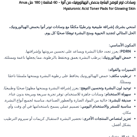
وسادات تونر لتوهج البشرة بحمض الهيالورونيك من أنوا - 60 قطعة | 180 مل Anua
Hyaluronic Acid Toner Pads for Glowing Skin
امنحي بشرتك إشراقة طبيعية وترطيبًا مكثفًا مع وسادات تونر أنوا بحمض الهيالورونيك،
الحل المثالي لتجديد الحيوية ومنح البشرة توهجًا صحيًا كل يوم.
المكون الأساسي:
PDRN:
يعزز تجدد خلايا البشرة ويساعد على تحسين مرونتها وإشراقتها.
حمض الهيالورونيك:
يرطب البشرة بعمق ويحتفظ بالرطوبة، مما يجعلها ناعمة وممتلئة.
المميزات والفوائد:
ترطيب مكثف:
حمض الهيالورونيك يحافظ على رطوبة البشرة ويمنحها ملمسًا ناعمًا
وممتلئًا.
توحيد لون البشرة وتحسين التوهج:
يعزز إشراقة البشرة ويمنحها مظهرًا صحيًا وطبيعيًا.
سهولة الاستخدام:
وسادات جاهزة للاستخدام، توفر تجربة سريعة ومريحة بدون عناء.
صديقة للبشرة:
خالية من المواد الضارة والعطور الصناعية، مناسبة لجميع أنواع البشرة.
مناسبة للسفر والاستخدام اليومي:
تصميم عملي يسمح باستخدامها في أي وقت وأي
مكان.
تعزيز امتصاص المنتجات الأخرى:
تحضير البشرة لاستقبال كريمات أو سيروم الترطيب
بشكل أفضل.
طريقة الاستخدام: