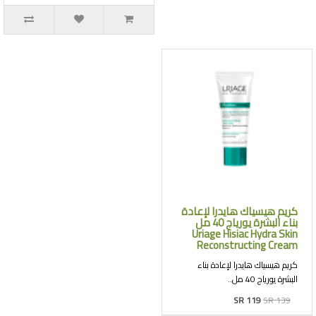
كريم هيسياك هايدرا لإعادة
بناء البشرة يورياج 40 مل
Uriage Hisiac Hydra Skin
Reconstructing Cream
كريم هيسياك هايدرا لإعادة بناء
البشرة يورياج 40 مل..
SR 119
SR 139