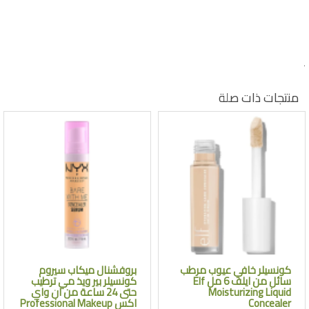
.
منتجات ذات صلة
كونسيلر خافي عيوب مرطب
بروفشنال ميكاب سيروم
سائل من ايلف 6 مل Elf
كونسيلر بير ويذ مي ترطيب
Moisturizing Liquid
حتى 24 ساعة من ان واي
Concealer
اكس Professional Makeup