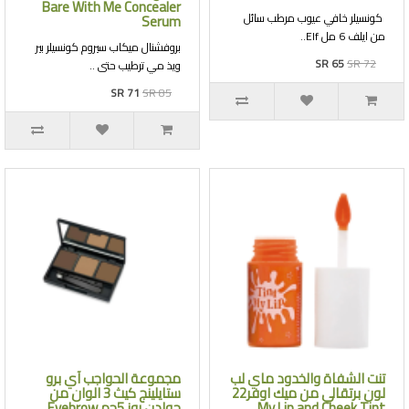
Bare With Me Concealer
كونسيلر خافي عيوب مرطب سائل
Serum
من ايلف 6 مل Elf..
بروفشنال ميكاب سيروم كونسيلر بير
SR 65
SR 72
ويذ مي ترطيب حتى ..
SR 71
SR 85
تنت الشفاة والخدود ماي لب
مجموعة الحواجب آي برو
لون برتقالي من ميك اوفر22
ستايلينج كيث 3 الوان من
My Lip and Cheek Tint
جولدن روز 5جم Eyebrow