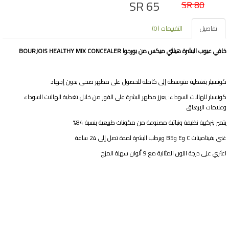
SR 65
SR 80
تفاصيل
التقييمات (0)
خافي عيوب البشرة هيلثي ميكس من بورجوا BOURJOIS HEALTHY MIX CONCEALER
كونسيلر بتغطية متوسطة إلى كاملة للحصول على مظهر صحي بدون إجهاد
كونسيلر للهالات السوداء: يعزز مظهر البشرة على الفور من خلال تغطية الهالات السوداء
وعلامات الإرهاق
يتميز بتركيبة نظيفة ونباتية مصنوعة من مكونات طبيعية بنسبة 84%
غني بفيتامينات C وE وB5 ويرطب البشرة لمدة تصل إلى 24 ساعة
اعثري على درجة اللون المثالية مع 9 ألوان سهلة المزج