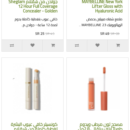
MAYBELLINE New York
جولدن من شقلام Sheglam
12 Hour Full Coverage
Lifter Gloss with
Concealer - Golden
Hyaluronic Acid
ملمع شفاه ميبيلين بحمض
خافي عيوب بتغطية كاملة يدوم
الهيالورونيك 23 MAYBELLINE ..
لمدة 12 ساعة - جولدن م..
SR 25
SR 45
SR 49
SR 69
مصحح لون مرطب ويدوم
كونسيلر خافي عيوب البشرة
طويلاً ايلف برتقالي 2.8مل
تغطية كاملة من شيقلام