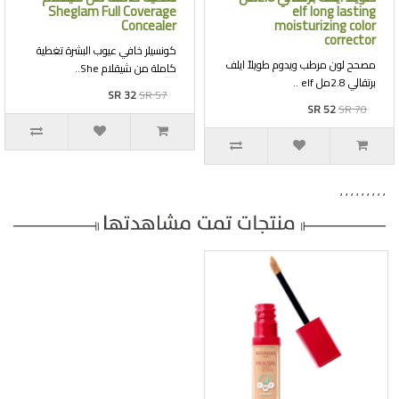
Sheglam Full Coverage
elf long lasting
Concealer
moisturizing color
corrector
كونسيلر خافي عيوب البشرة تغطية
مصحح لون مرطب ويدوم طويلاً ايلف
كاملة من شيقلام She..
برتقالي 2.8مل elf ..
SR 32
SR 57
SR 52
SR 70
,
,
,
,
,
,
,
,
,