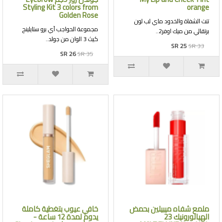
Styling Kit 3 colors from
orange
Golden Rose
تنت الشفاة والخدود ماي لب لون
مجموعة الحواجب آي برو ستايلينج
برتقالي من ميك اوفر2..
كيث 3 الوان من جولد..
SR 25
SR 33
SR 26
SR 35
ملمع شفاه ميبيلين بحمض
خافي عيوب بتغطية كاملة
الهيالورونيك 23
يدوم لمدة 12 ساعة -