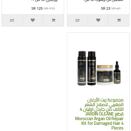
SR 125
SR 133
SR 23
SR 40
مجموعة زيت الأرغان
المغربي لاصلاح الشعر
التالف من جاردن اوليان 4
قطع JARDIN OLEANE
Moroccan Argan Oil Repair
Kit for Damaged Hair 4
Pieces