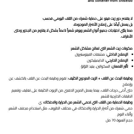
and Softener from Shiseido
لا يقتصر دور زيت فينو على حماية شعرك من التلف اليومي فحسب
بل يعمل أيضًا على إصلاح الأضرار الموجودة،
مما يلبّي احتياجات جميع أنواع الشعر ويوفر شعراً ناعماً بشكل لا يقاوم من الجذور وحتى
الأطراف.
مكونات زيت الشعر التي تعالج مشاكل الشعر:
الإصلاح الداخلي:
مشتقات الفيتوستيرول
الإصلاح الخارجي:
الدايميثيكون
تأثير اللمعان:
السكوالين، ببتيد اللؤلؤ
وظيفة البحث عن التلف + الزيت المزدوج الكثيف:
تقوم وظيفة البحث عن التلف بالكشف عن
وإصلاح
حتى أدنى درجات التلف، بينما يعمل المزيج الذهبي من الزيوت الكثيفة على تغليف وتنعيم
الطبقات الخارجية للشعر.
وظيفة الحماية من التلف التي تحمي الشعر من الحرارة والاحتكاك:
ي
حمي شعرك من أضرار الحرارة والاحتكاك في مختلف الظروف، مثل استخدام مجفف الشعر،
وأثناء النوم.
حجم العبوة 70 مل