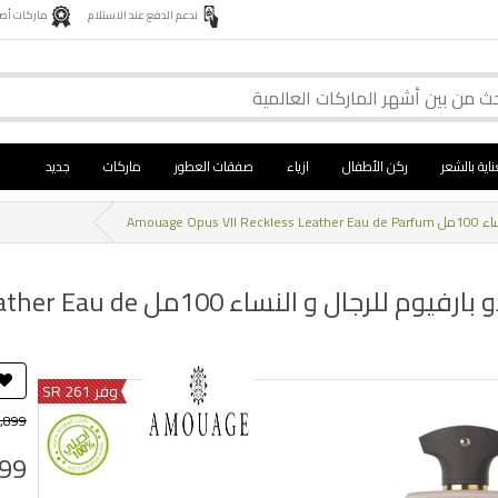
ندعم الدفع عند الاستلام
ماركات أصلية 
ناية بالشعر
ركن الأطفال
ازياء
صفقات العطور
ماركات
جديد
عطر امواج اوبس VII ريكليس ليذر 
وفر 261 SR
,899
599