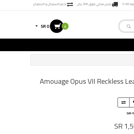
100%
شحن مجاني فوق 300 ريال
ندعم الاستبدال و الاسترجاع
SR 0
0
او دو بارفيوم للرجال و النساء 100مل Amouage Opus VII Reckless Leather Eau de
SR 1
SR 1,