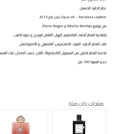
عطر الجلود للجنسين.
Opus VII – Reckless Leather صدر عام 2013.
من توقيع Alberto Morillas و Pierre Negrin.
إفتتاحية العطر الحلبه, الغلابانوم, الهيل, الفلفل الوردي و جوزه الطيب .
قلب العطر الجلود, العود, الآمبرغريس, الباتشولي و الأمبروكسان .
قاعدة العطر تتكون من السيبرول (الناجراموثا), اللبان, خشب الصندل, نبات القس
حجم العبوة 100 مل
.
منتجات ذات صلة