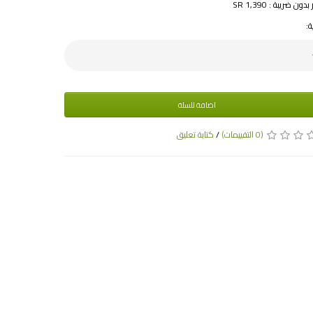
ون ضريبة : SR 1,390
ة:
اضافة للسلة
(0 التقييمات)
/
كتابة تعليق