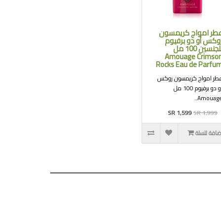
طر امواج كريمسون
وكس أو دو برفيوم
للجنسين 100 مل
Amouage Crimso
Rocks Eau de Parfu
طر امواج كريمسون روكس
أو دو برفيوم 100 مل
Amouage.
SR 1,599
SR 1,999
ضافة للسلة