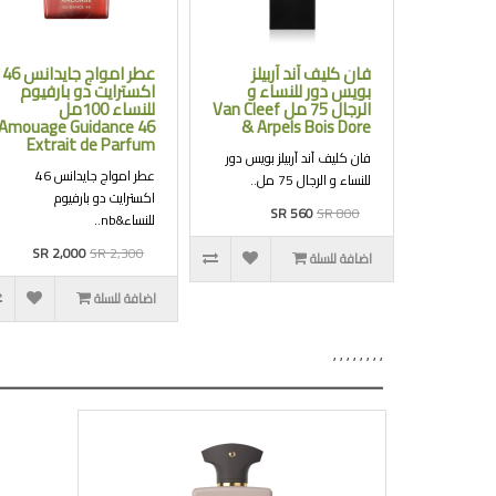
فان كليف آند آربيلز
عطر امواج جايدانس 46
بويس دور للنساء و
اكسترايت دو بارفيوم
الرجال 75 مل Van Cleef
للنساء 100مل
Amouage Guidance 46
& Arpels Bois Dore
Extrait de Parfum
فان كليف آند آربيلز بويس دور
عطر امواج جايدانس 46
للنساء و الرجال 75 مل..
اكسترايت دو بارفيوم
SR 560
SR 800
للنساء&nb..
SR 2,000
SR 2,300
اضافة للسلة
اضافة للسلة
,
,
,
,
,
,
,
,