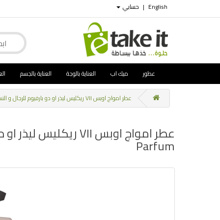
English
|
حسابي
عطور
ميك اب
العناية بالوجة
العناية بالجسم
الع
عطر امواج اوبس VII ريكليس ليذر او دو بارفيوم للرجال و النساء 100مل Amouage Opus VII Reckless Leather Eau de Parfum
Parfum