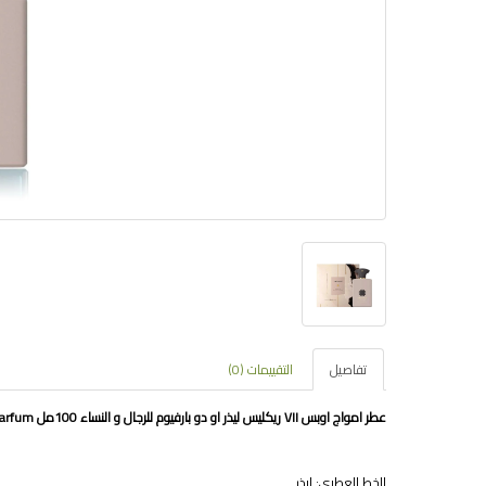
تفاصيل
التقييمات (0)
عطر امواج اوبس VII ريكليس ليذر او دو بارفيوم للرجال و النساء 100مل Amouage Opus VII Reckless Leather Eau de Parfum
الخط العطري: ليذر