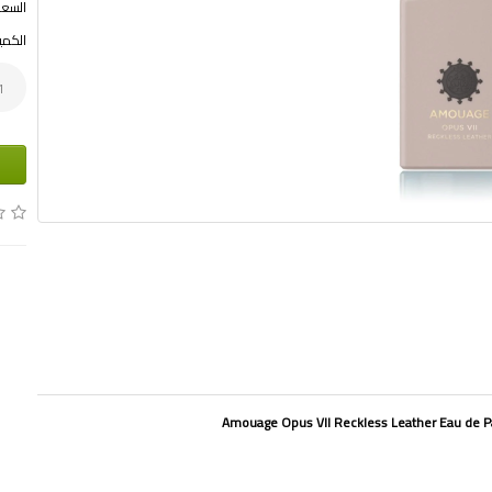
السعر بد
الكمي