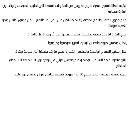
تركيبة فعالة لتفتيح البشرة: مزيج مدروس من المكونات النشطة التي تحارب التصبغات وتوحّد لون
البشرة بفعالية.
علاج جذري للكلف والبقع الداكنة: يعالج مشاكل مثل الميلازما والبقع بشكل عميق، وليس مجرد
تغطية مؤقتة.
يمنح البشرة إشراقة صحية وطبيعية: يضفي مظهرًا مشرقًا وحيويًا على البشرة.
يرطب ويحسن مرونة ولمعان البشرة: لتعزيز نعومتها وحيويتها.
يقلل مظهر المسام الواسعة والملمس الخشن: ليمنح بشرتك ملمسًا أكثر نعومة ونقاءً.
نتائج ملموسة مع الاستمرار: توهج واضح وتحسن مرئي في توحيد لون البشرة مع الاستخدام
المنتظم.
عبوة مريحة وعملية: زجاجة بحجم 30 مل مزودة بقطارة لتطبيق سهل ودقيق دون هدر.
.