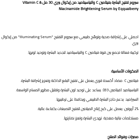
سيروم تفتيح البشرة بفيتامين C والنياسيناميد من إيكوال بيري 30 مل Vitamin C &
Niacinamide Brightening Serum by Eqqualberry
احصلي على إشراقة صحية وتوهّج طبيعي مع سيروم التفتيح "Illuminating Serum" من إيكوال
بيري
تركيبة فعالة تجمع بين قوة فيتامين C والنياسيناميد لتجديد البشرة وتوحيد لونها.
المكونات الأساسية:
فيتامين C: مضاد أكسدة قوي يعمل على تفتيح البقع الداكنة وتعزيز إشراقة البشرة.
النياسيناميد (فيتامين B3): يساعد على توحيد لون البشرة وتقليل مظهر المسام الواسعة.
السيراميد: يدعم حاجز البشرة الطبيعي ويحافظ على ترطيبها.
2% أربوتين: يعمل على كبح إنتاج الميلانين لتفتيح التصبغات بكفاءة عالية.
مستخلصات نباتية مغذية: تهدئ البشرة وتعزز نضارتها.
مميزات وفوائد المنتج: