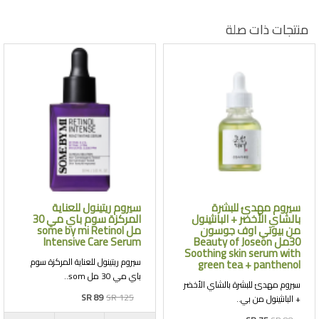
منتجات ذات صلة
سيروم مهدئ للبشرة
سيروم ريتينول للعناية
بالشاي الأخضر + البانثينول
المركزة سوم باي مي 30
من بيوتي اوف جوسون
مل some by mi Retinol
30مل Beauty of Joseon
Intensive Care Serum
Soothing skin serum with
سيروم ريتينول للعناية المركزة سوم
green tea + panthenol
باي مي 30 مل som..
سيروم مهدئ للبشرة بالشاي الأخضر
SR 89
SR 125
+ البانثينول من بي..