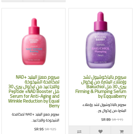
سيروم بالباكوشيول لشد
سيروم معزز الببتيد +NAD
وإمتلاء البشرة من إيكوال
لمكافحة الشيخوخة
بيري 30 مل Bakuchiol
والتجاعيد من ايكوال بيري 30
Firming & Plumping Serum
مل Peptide +NAD Booster
Serum for Anti-Aging and
by Eqqualberry
Wrinkle Reduction by Equal
سيروم بالباكوشيول لشد وإمتلاء
Berry
البشرة من إيكوال بير..
سيروم معزز الببتيد +NAD لمكافحة
SR 89
SR 115
الشيخوخة والتجاعيد..
SR 95
SR 125