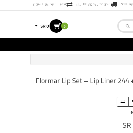
100%
شحن مجاني فوق 300 ريال
ندعم الاستبدال و الاسترجاع
SR 0
0
24 + أحمر شفاه 002 , Flormar Lip Set – Lip Liner 244 + Lipstick 002 SO
S
SR