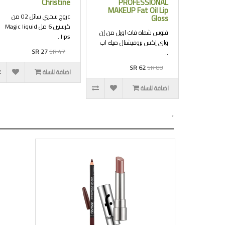
Christine
PROFESSIONAL
MAKEUP Fat Oil Lip
cروج سحري سائل 02 من
Gloss
كرستين 6 مل Magic liquid
قلوس شفاه فات اويل من إن
lips..
واي إكس بروفيشنال ميك اب
SR 27
SR 47
..
SR 62
SR 88
اضافة للسلة
اضافة للسلة
,