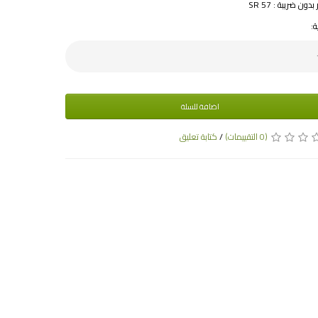
دون ضريبة : SR 57
ة:
اضافة للسلة
(0 التقييمات)
/
كتابة تعليق