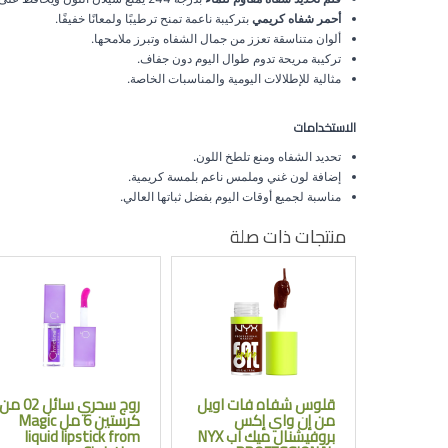
أحمر شفاه كريمي
بتركيبة ناعمة تمنح ترطيبًا ولمعانًا خفيفًا.
ألوان متناسقة تعزز من جمال الشفاه وتبرز ملامحها.
تركيبة مريحة تدوم طوال اليوم دون جفاف.
مثالية للإطلالات اليومية والمناسبات الخاصة.
الاستخدامات
تحديد الشفاه ومنع تلطخ اللون.
إضافة لون غني وملمس ناعم بلمسة كريمية.
مناسبة لجميع أوقات اليوم بفضل ثباتها العالي.
منتجات ذات صلة
قلوس شفاه فات اويل
روج سحري سائل 02 من
من إن واي إكس
كرستين 6 مل Magic
بروفيشنال ميك اب NYX
liquid lipstick from