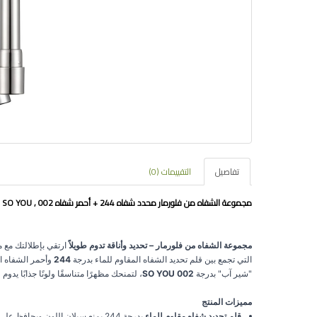
تفاصيل
التقييمات (0)
مجموعة الشفاه من فلورمار محدد شفاه 244 + أحمر شفاه 002 , Flormar Lip Set – Lip Liner 244 + Lipstick 002 SO YOU
مجموعة الشفاه من فلورمار – تحديد وأناقة تدوم طويلاً
ارتقي بإطلالتك مع 
التي تجمع بين قلم تحديد الشفاه المقاوم للماء بدرجة
244
وأحمر الشفاه ا
"شير آب" بدرجة
002 SO YOU
، لتمنحك مظهرًا متناسقًا ولونًا جذابًا يدوم
مميزات المنتج
قلم تحديد شفاه مقاوم للماء
بدرجة 244 يمنع سيلان اللون ويحافظ على ثباته.