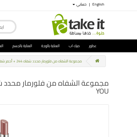
English
|
حسابي
عطور
ميك اب
العناية بالوجة
العناية بالجسم
الع
مجموعة الشفاه من فلورمار محدد شفاه 244 + أحمر شفاه 002 , Flormar Lip Set – Lip Liner 244 + Lipstick 002 SO YOU
YOU