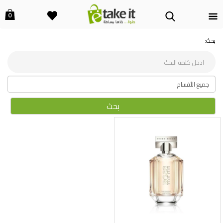
0
بحث: