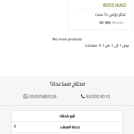
BOSS HUGO
عطر بوس ذا سنت
SR 390
SR 450
No more products!
عرض 1 الى 1 من 1 (1 صفحات)
محتاج مساعدة؟
0500580028
920003010
تتبع شحنتك
خدمة العملاء