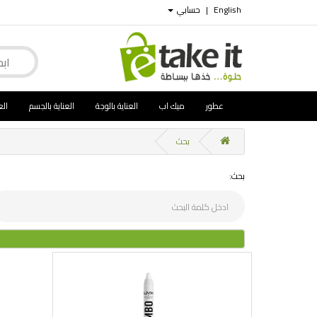
English
|
حسابي
عطور
ميك اب
العناية بالوجة
العناية بالجسم
الع
بحث
بحث: