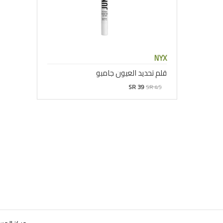
NYX
قلم تحديد العيون جامبو
SR 39
SR 45