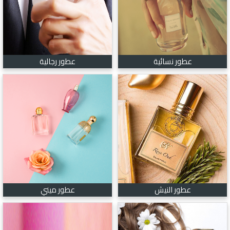
عطور نسائية
عطور رجالية
عطور النيش
عطور ميني