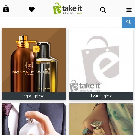
0
عطور Twins
عطور العود