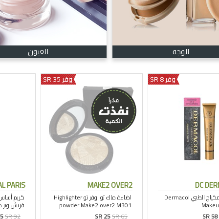
الوجه
العيون
وفر 8 SR
وفر 35 SR
L PARIS
MAKE2 OVER2
DC DE
85
SR 92
SR 25
SR 65
SR 58