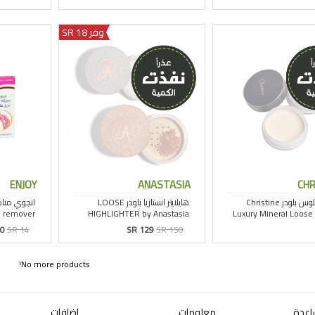
وفر 18 SR
ENJOY
ANASTASIA
CHR
10
SR 14
SR 129
SR 150
No more products!
اعدة
معلومات
إضافات