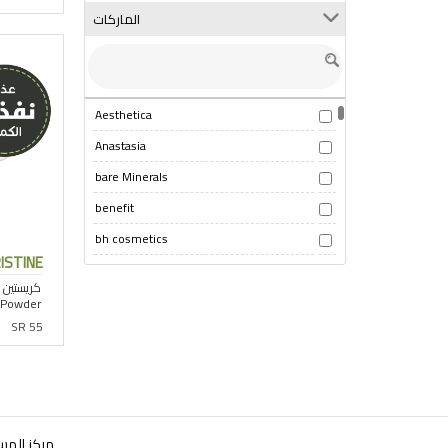
الماركات
Aesthetica
Anastasia
bare Minerals
benefit
bh cosmetics
ISTINE
BOBBI BROWN
Bourjois
SR 55
christine
coastal scents
colour pop
coogie
مركز المس