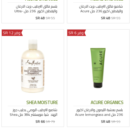
SR 48
SR 55
SR 48
SR 55
وفر 6 SR
وفر 12 SR
SHEA MOISTURE
ACURE ORGANICS
SR 66
SR 79
SR 48
SR 55