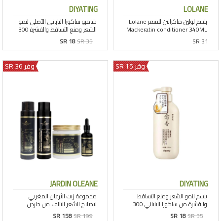
DIYATING
LOLANE
SR 18
SR 35
SR 31
وفر 15 SR
وفر 36 SR
JARDIN OLEANE
DIYATING
SR 158
SR 199
SR 18
SR 35