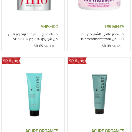
SHISEIDO
PALMER'S
SR 65
SR 110
SR 39
SR 49
وفر 6 SR
وفر 6 SR
ACURE ORGANICS
ACURE ORGANICS