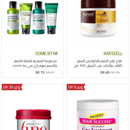
SOME BY MI
KARSEELL
SR 75
SR 87
SR 49
SR 79
وفر 9 SR
وفر 39 SR