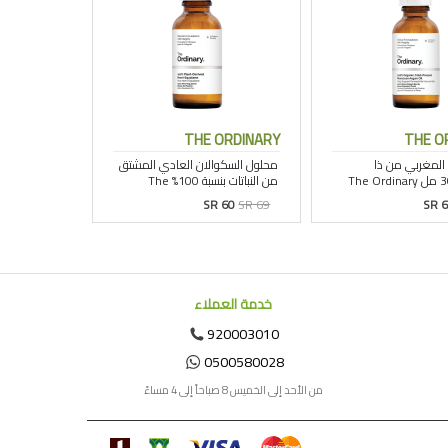
THE ORDINARY
THE O
SR 60
SR 69
SR 
خدمة العملاء
920003010
0500580028
من الأحد إلى الخميس 8 صباحاً إلى 4 مساءً