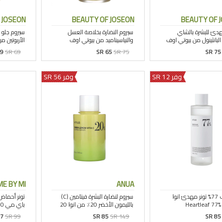
 JOSEON
BEAUTY OF JOSEON
BEAUTY OF 
59
SR 69
SR 65
SR 75
SR 75
وفر 12 SR
وفر 56 SR
E BY MI
ANUA
77
SR 99
SR 85
SR 149
SR 85