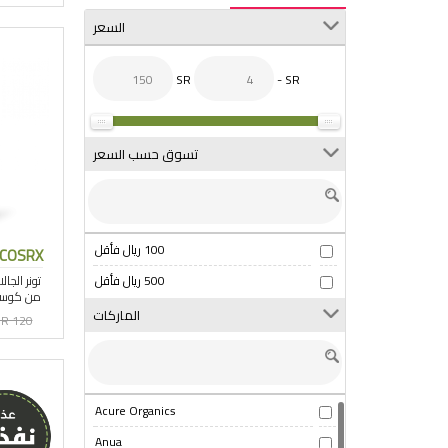
السعر
SR
- SR
تسوق حسب السعر
100 ريال فأقل
COSRX
500 ريال فأقل
الماركات
R 120
Acure Organics
Anua