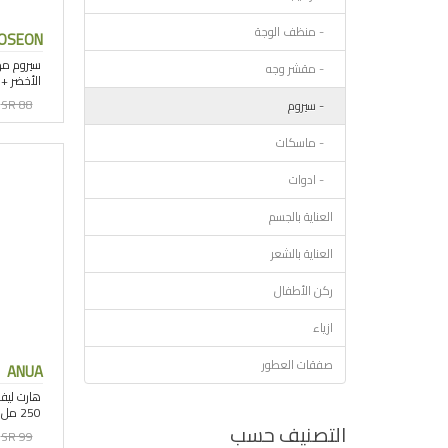
- منظف الوجة
JOSEON
- مقشر وجه
SR 88
- سيروم
- ماسكات
- ادوات
العناية بالجسم
العناية بالشعر
ركن الأطفال
ازياء
صفقات العطور
ANUA
التصنيف حسب
SR 99