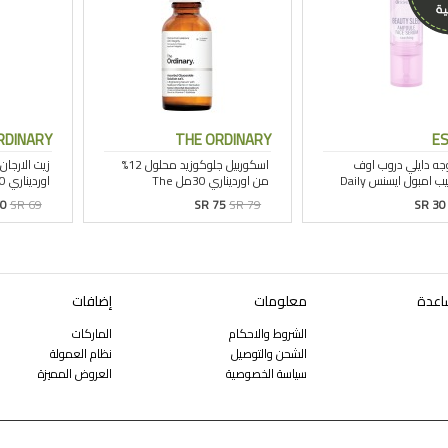
RDINARY
THE ORDINARY
E
60
SR 69
SR 75
SR 79
SR 30
اعدة
معلومات
إضافات
الشروط والاحكام
الماركات
الشحن والتوصيل
نظام العمولة
سياسة الخصوصية
العروض المميزة