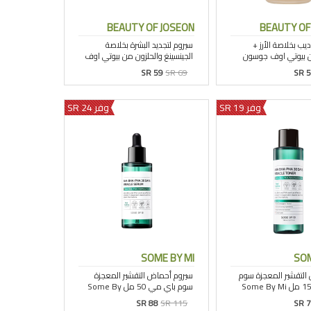
BEAUTY OF JOSEON
BEAUTY OF
SR 59
SR 69
SR 
وفر 19 SR
وفر 24 SR
SOME BY MI
SOM
SR 88
SR 115
SR 