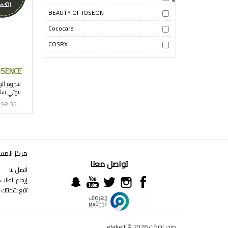
BEAUTY OF JOSEON
Cococare
COSRX
EQQUALBERRY
SSENCE
Essence
mariobadescu
SR 35
Nature Republic
Now Foods
nuxe paris
مركز المس
Pixi
تواصل معنا
اتصل بنا
SOME BY MI
إرجاع الطلب
The Ordinary
تتبع شحنتك
vichy
متجر ايتيكت etakeit © 2026