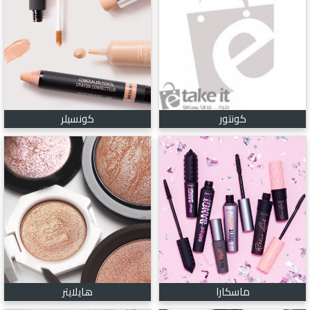
كونتور
كونسيلر
ماسكارا
هايلايتر