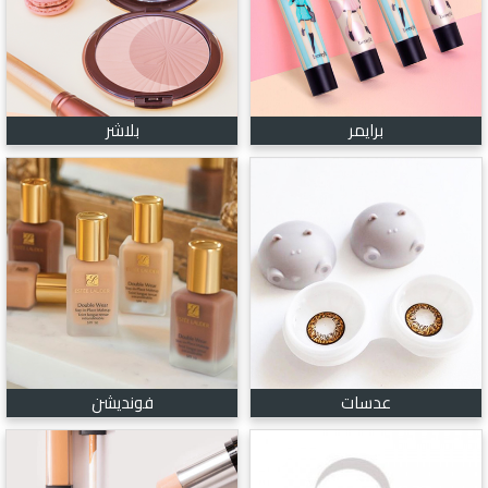
برايمر
بلاشر
عدسات
فونديشن