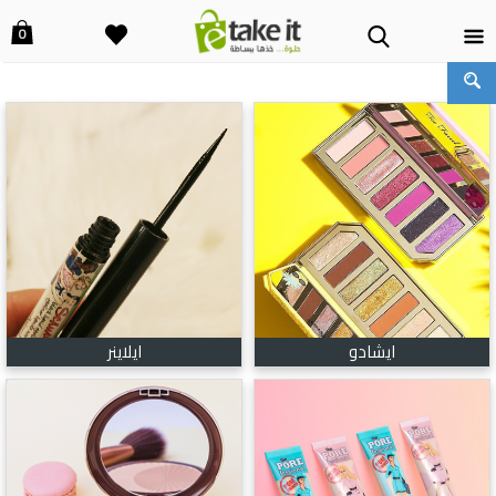
0
ايشادو
ايلاينر