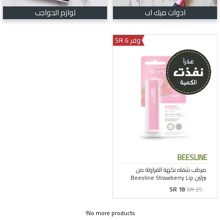
ادوات ميك اب
لوازم الحواجب
وفر 6 SR
BEESLINE
SR 18
SR 25
No more products!