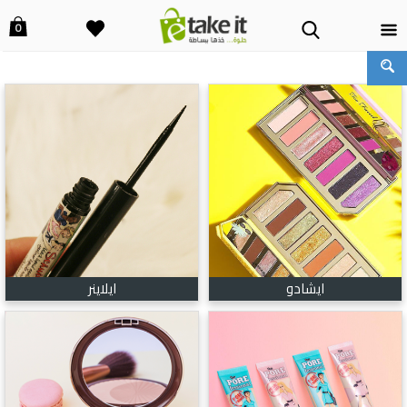
0
ايشادو
ايلاينر