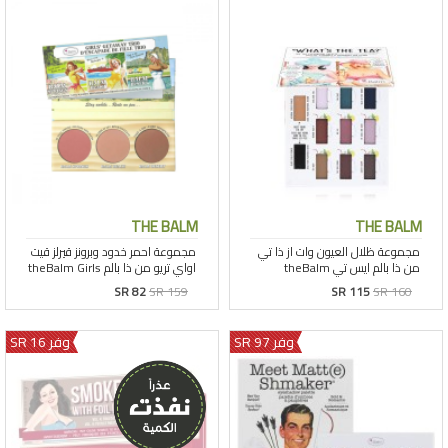
THE BALM
THE BALM
SR 82
SR 159
SR 115
SR 160
وفر 97 SR
وفر 16 SR