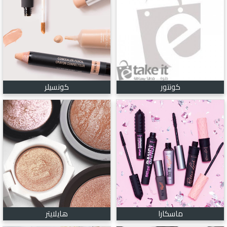
كونتور
كونسيلر
ماسكارا
هايلايتر