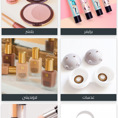
برايمر
بلاشر
عدسات
فونديشن