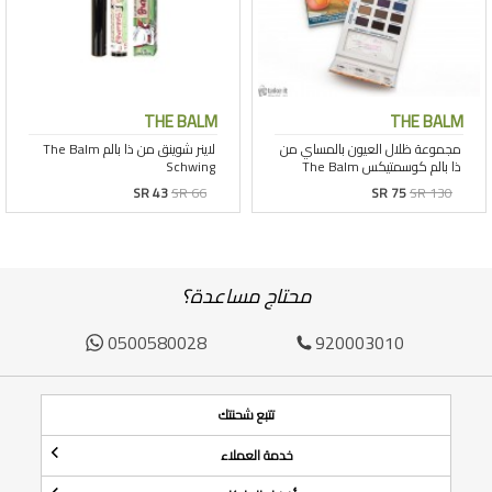
THE BALM
THE BALM
SR 43
SR 66
SR 75
SR 130
محتاج مساعدة؟
0500580028
920003010
تتبع شحنتك
خدمة العملاء