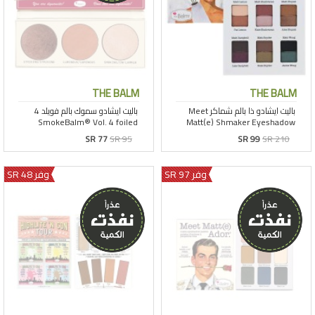
THE BALM
THE BALM
SR 77
SR 95
SR 99
SR 210
وفر 97 SR
وفر 48 SR