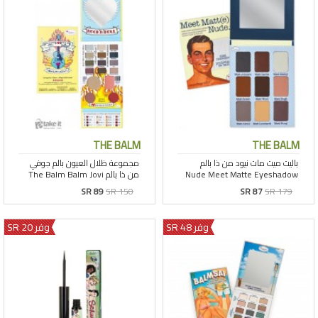
THE BALM
THE BALM
SR 89
SR 150
SR 87
SR 179
وفر 48 SR
وفر 20 SR