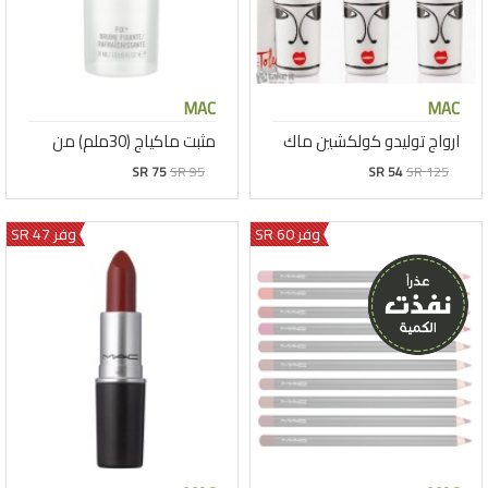
MAC
MAC
ارواج توليدو كولكشين ماك
مثبت ماكياج (30ملم) من
SR 75
SR 95
SR 54
SR 125
وفر 60 SR
وفر 47 SR