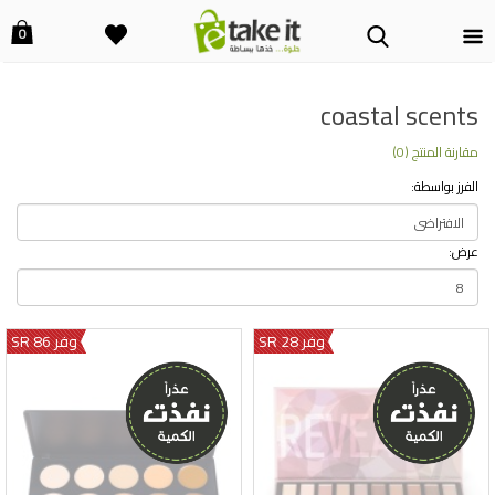
0
coastal scents
مقارنة المنتج (0)
الفرز بواسطة:
عرض:
وفر 28 SR
وفر 86 SR