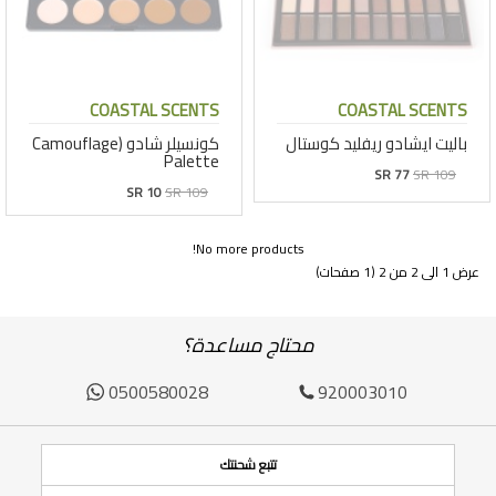
COASTAL SCENTS
COASTAL SCENTS
باليت ايشادو ريفليد كوستال
كونسيلر شادو (Camouflage
Palette
SR 77
SR 109
SR 10
SR 109
No more products!
عرض 1 الى 2 من 2 (1 صفحات)
محتاج مساعدة؟
0500580028
920003010
تتبع شحنتك