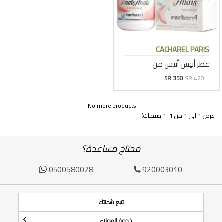
CACHAREL PARIS
عطر أنيس أنيس من
SR 350
SR 420
No more products!
عرض 1 الى 1 من 1 (1 صفحات)
محتاج مساعدة؟
0500580028
920003010
تتبع شحنتك
خدمة العملاء