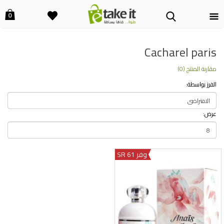
0
Cacharel paris
مقارنة المنتج (0)
الفرز بواسطة:
عرض:
وفر 61 SR