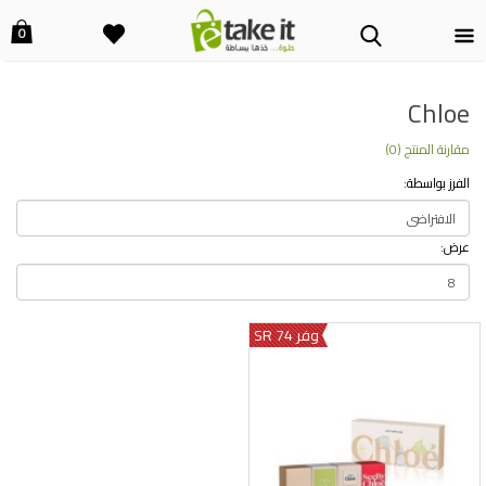
0
Chloe
مقارنة المنتج (0)
الفرز بواسطة:
عرض:
وفر 74 SR