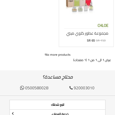
CHLOE
مجموعة عطور كلوي ميني
SR 65
SR 150
No more products!
عرض 1 الى 1 من 1 (1 صفحات)
محتاج مساعدة؟
0500580028
920003010
تتبع شحنتك
خدمة العملاء