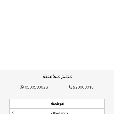
محتاج مساعدة؟
0500580028
920003010
تتبع شحنتك
خدمة العملاء